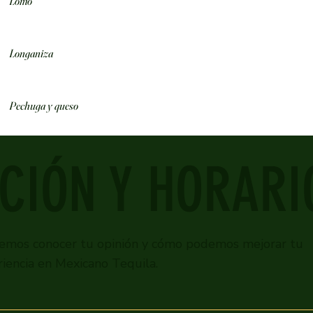
Lomo
Longaniza
Pechuga y queso
CIÓN Y HORARI
emos conocer tu opinión y cómo podemos mejorar tu
iencia en Mexicano Tequila.