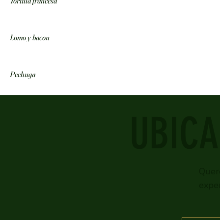
Tortilla francesa
Lomo y bacon
Pechuga
UBICA
Quer
exper