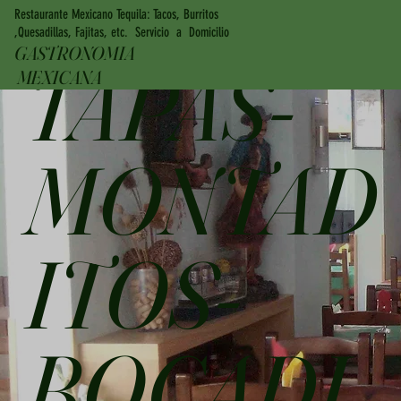
Restaurante Mexicano Tequila: Tacos, Burritos
,Quesadillas, Fajitas, etc. Servicio a Domicilio
GASTRONOMIA
TAPAS-
MEXICANA
MONTAD
ITOS-
BOCADI