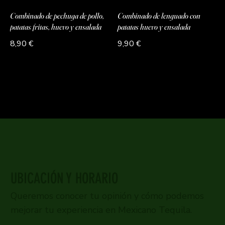
Combinado de pechuga de pollo,
Combinado de lenguado con
patatas fritas, huevo y ensalada
patatas huevo y ensalada
8,90 €
9,90 €
UBICACIÓN Y HORARIO
Queremos conocer tu opinión y cómo podemos
mejorar tu experiencia en Mexicano Tequila.