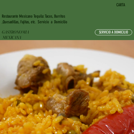
CARTA
Restaurante Mexicano Tequila: Tacos, Burritos
,Quesadillas, Fajitas, etc. Servicio a Domicilio
GASTRONOMIA
SERVICIO A DOMICILIO
MEXICANA