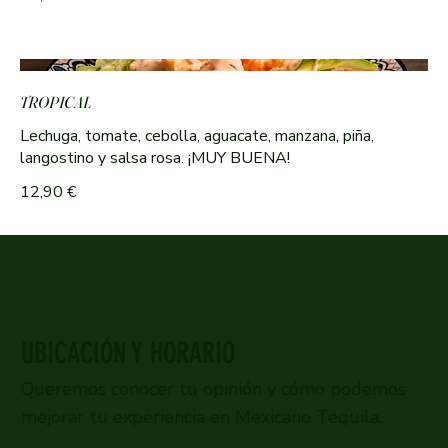
TROPICAL
Lechuga, tomate, cebolla, aguacate, manzana, piña,
langostino y salsa rosa. ¡MUY BUENA!
12,90 €
UBICACIÓN Y HORARIO
Queremos conocer tu opinión y cómo podemos
mejorar tu experiencia en Mexicano Tequila.