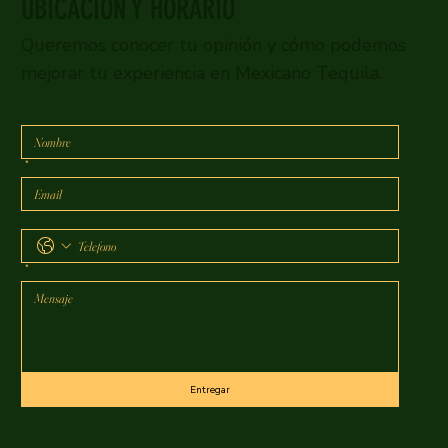
UBICACIÓN Y HORARIO
Queremos conocer tu opinión y cómo podemos
mejorar tu experiencia en Mexicano Tequila.
*
*
Entregar