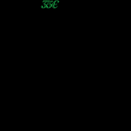
35€
* Tacos al Pastor
* Arroz Mexicano
PLATO PRINCIPAL
* Caldereta de cerdo
(en salsa, servido con
patatas a lo pobre)