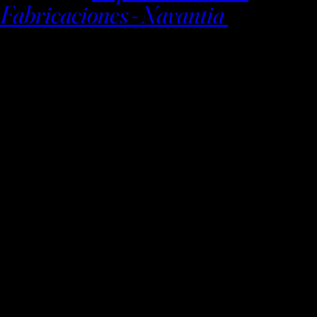
Fabricaciones - Navantia
APERITIVO
* Aperitivo de bienvenida
ENTRANTES
* Ensalada Jalisco
* Nachos Malinches