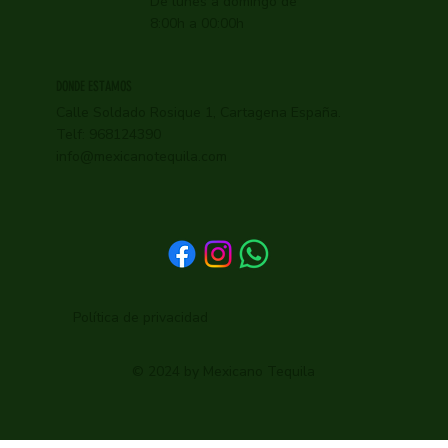
De lunes a domingo de
8:00h a 00:00h
DONDE ESTAMOS
Calle Soldado Rosique 1, Cartagena España.
Telf: 968124390
info@mexicanotequila.com
Política de privacidad
© 2024 by Mexicano Tequila