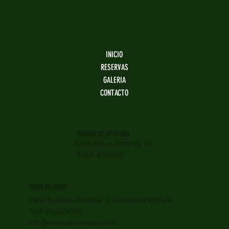
INICIO
RESERVAS
GALERIA
CONTACTO
HORARIO DE APERTURA
De lunes a domingo de
8:00h a 00:00h
DONDE ESTAMOS
Calle Soldado Rosique 1, Cartagena España.
Telf: 968124390
info@mexicanotequila.com