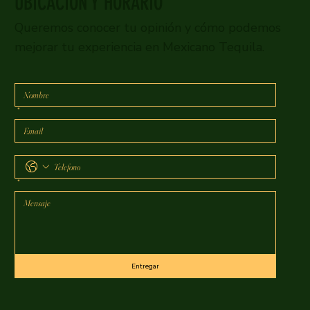
UBICACIÓN Y HORARIO
Queremos conocer tu opinión y cómo podemos
mejorar tu experiencia en Mexicano Tequila.
*
*
Entregar